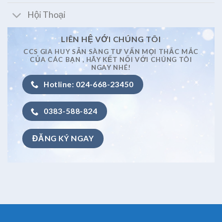
Hội Thoại
LIÊN HỆ VỚI CHÚNG TÔI
CCS GIA HUY SẴN SÀNG TƯ VẤN MỌI THẮC MẮC
CỦA CÁC BẠN , HÃY KẾT NỐI VỚI CHÚNG TÔI
NGAY NHÉ!
Hotline: 024-668-23450
0383-588-824
ĐĂNG KÝ NGAY