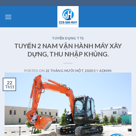
Skip
to
content
TUYỂN DỤNG TTS
TUYỂN 2 NAM VẬN HÀNH MÁY XÂY
DỰNG, THU NHẬP KHỦNG.
POSTED ON
22 THÁNG MƯỜI MỘT, 2020
BY
ADMIN
22
Th11