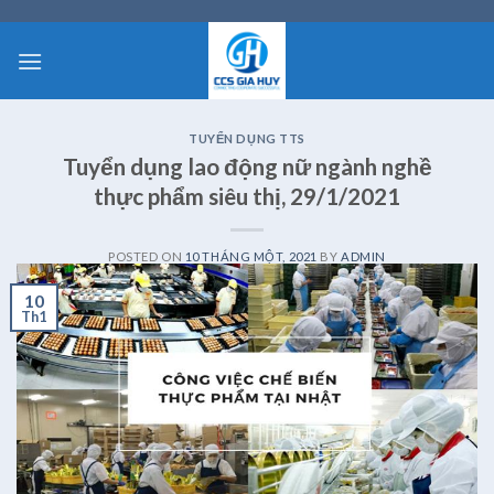
Skip
to
content
TUYỂN DỤNG TTS
Tuyển dụng lao động nữ ngành nghề
thực phẩm siêu thị, 29/1/2021
POSTED ON
10 THÁNG MỘT, 2021
BY
ADMIN
10
Th1