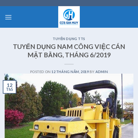
Skip
to
content
TUYỂN DỤNG TTS
TUYỂN DỤNG NAM CÔNG VIỆC CÁN
MẶT BẰNG, THÁNG 6/2019
POSTED ON
12 THÁNG NĂM, 2019
BY
ADMIN
12
Th5