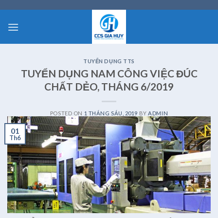
Skip
to
content
TUYỂN DỤNG TTS
TUYỂN DỤNG NAM CÔNG VIỆC ĐÚC
CHẤT DẺO, THÁNG 6/2019
POSTED ON
1 THÁNG SÁU, 2019
BY
ADMIN
01
Th6