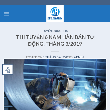
Skip
to
content
TUYỂN DỤNG TTS
THI TUYỂN 6 NAM HÀN BÁN TỰ
ĐỘNG, THÁNG 3/2019
POSTED ON
1 THÁNG BA, 2019
BY
ADMIN
01
Th3