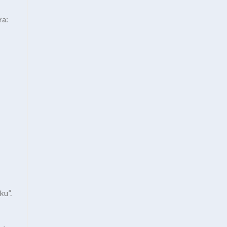
ựa:
ku”.