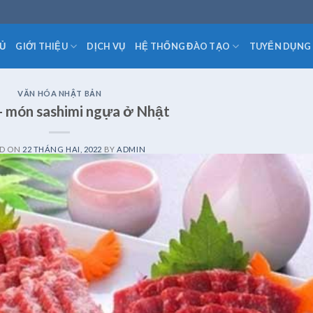
Ủ
GIỚI THIỆU
DỊCH VỤ
HỆ THỐNG ĐÀO TẠO
TUYỂN DỤNG
VĂN HÓA NHẬT BẢN
- món sashimi ngựa ở Nhật
ED ON
22 THÁNG HAI, 2022
BY
ADMIN