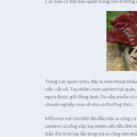
Các bạn có thể bảo quản trong môi trường m
Trong các quán rượu, đây là món khoái khẩu 
việc vất vả. Tuy nhiên, món sashimi tại quá
ngựa được giữ đông lạnh. Do vậy, muốn có m
chuyên nghiệp mua về nhà và thưởng thức.
Mỗi món mới khi thử lần đầu tiên ai cũng có
sashimi cá sống vậy, tuy nhiên, nếu liều lĩn
Bản. Đó là bí kíp lận lưng mà ai cũng nên nhớ