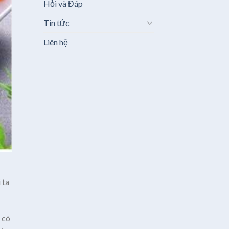
Hỏi và Đáp
Tin tức
Liên hệ
 ta
 có