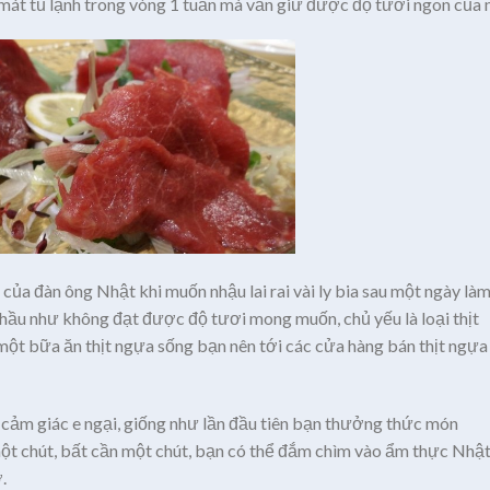
át tủ lạnh trong vòng 1 tuần mà vẫn giữ được độ tươi ngon của 
của đàn ông Nhật khi muốn nhậu lai rai vài ly bia sau một ngày là
n, hầu như không đạt được độ tươi mong muốn, chủ yếu là loại thịt
ột bữa ăn thịt ngựa sống bạn nên tới các cửa hàng bán thịt ngựa
 cảm giác e ngại, giống như lần đầu tiên bạn thưởng thức món
h một chút, bất cần một chút, bạn có thể đắm chìm vào ẩm thực Nhậ
.