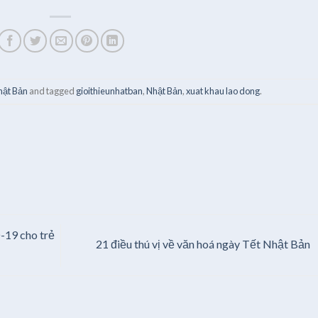
hật Bản
and tagged
gioithieunhatban
,
Nhật Bản
,
xuat khau lao dong
.
-19 cho trẻ
21 điều thú vị về văn hoá ngày Tết Nhật Bản