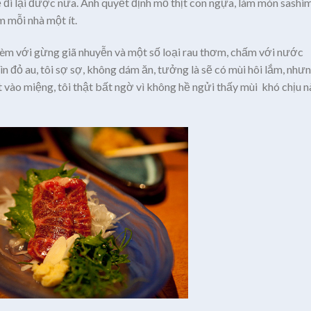
đi lại được nữa. Anh quyết định mổ thịt con ngựa, làm món sashim
m mỗi nhà một ít.
èm với gừng giã nhuyễn và một số loại rau thơm, chấm với nước
ìn đỏ au, tôi sợ sợ, không dám ăn, tưởng là sẽ có mùi hôi lắm, như
vào miệng, tôi thật bất ngờ vì không hề ngửi thấy mùi khó chịu n