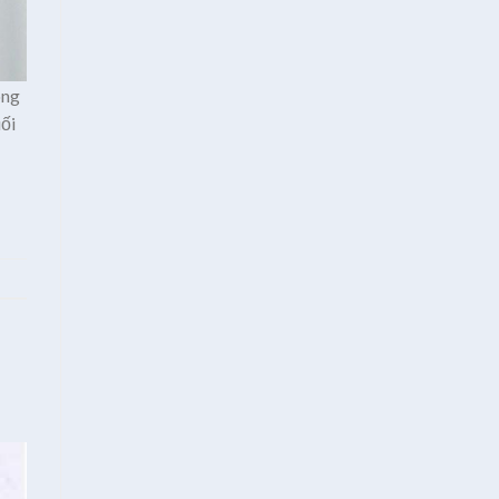
ông
uối