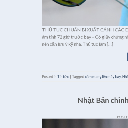
THỦ TỤC CHUẨN BỊ XUẤT CẢNH CÁC EM LƯU
âm tính 72 giờ trước bay – Có giấy chứng
nên cần lưu ý kỹ nha. Thủ tục làm […]
Posted in
Tin tức
|
Tagged
cấm mang lên máy bay
,
Nhậ
Nhật Bản chỉnh
POST