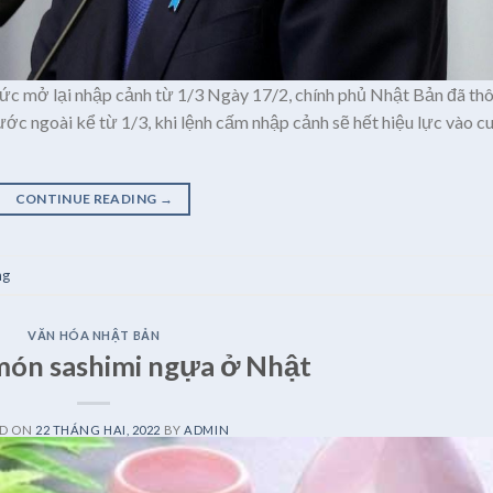
hức mở lại nhập cảnh từ 1/3 Ngày 17/2, chính phủ Nhật Bản đã th
ớc ngoài kể từ 1/3, khi lệnh cấm nhập cảnh sẽ hết hiệu lực vào c
CONTINUE READING
→
ng
VĂN HÓA NHẬT BẢN
món sashimi ngựa ở Nhật
ED ON
22 THÁNG HAI, 2022
BY
ADMIN