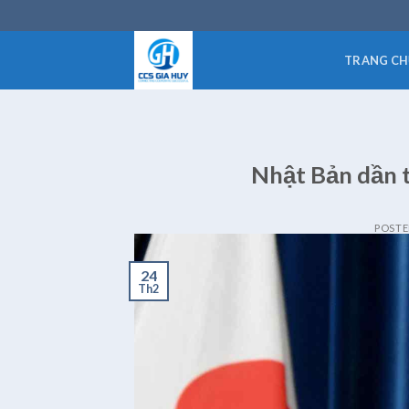
Skip
to
content
TRANG CH
Nhật Bản dần t
POST
24
Th2