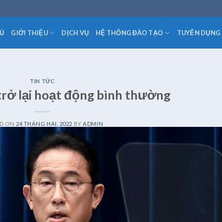
Ủ
GIỚI THIỆU
DỊCH VỤ
HỆ THỐNG ĐÀO TẠO
TUYỂN DỤNG
TIN TỨC
rở lại hoạt động bình thường
ED ON
24 THÁNG HAI, 2022
BY
ADMIN