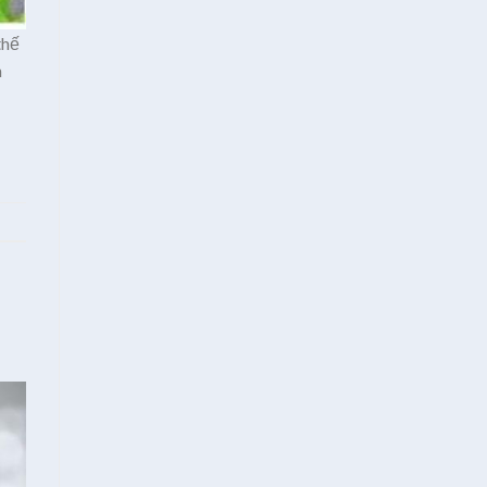
thế
n