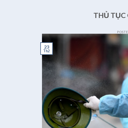
THỦ TỤC 
POST
23
Th2