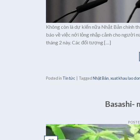
Không còn là dự kiến nữa Nhật Bản chính t
báo về việc nới lỏng nhập cảnh cho người nư
tháng 2 này. Các đối tượng […]
Posted in
Tin tức
|
Tagged
Nhật Bản
,
xuat khau lao do
Basashi- 
POST