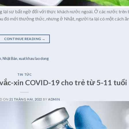
 lại sự bất ngờ đối với thực khách nước ngoài. Ở các nước trên 
au đó mới thưởng thức, nhưng ở Nhật, người ta lại có một cách ă
CONTINUE READING
→
n
,
Nhật Bản
,
xuat khau lao dong
TIN TỨC
vắc-xin COVID-19 cho trẻ từ 5-11 tuổi
ED ON
21 THÁNG HAI, 2022
BY
ADMIN