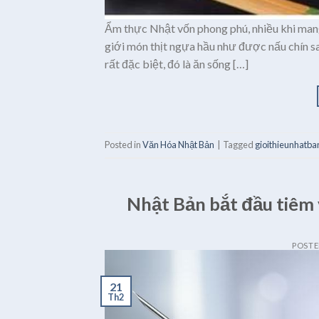
Ẩm thực Nhật vốn phong phú, nhiều khi mang
giới món thịt ngựa hầu như được nấu chín s
rất đặc biệt, đó là ăn sống […]
Posted in
Văn Hóa Nhật Bản
|
Tagged
gioithieunhatba
Nhật Bản bắt đầu tiêm 
POST
21
Th2