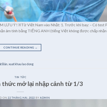
 Ý ! ※Từ Việt Nam vào Nhật: 1. Trước khi bay: – Có test 
 nhận âm tính bằng TIẾNG ANH (tiếng Việt không được chấp nhận
CONTINUE READING
→
t Bản
,
xuat khau lao dong
TIN TỨC
 thức mở lại nhập cảnh từ 1/3
ED ON
22 THÁNG HAI, 2022
BY
ADMIN