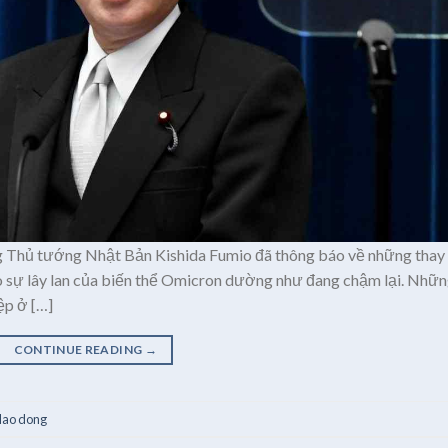
g Thủ tướng Nhật Bản Kishida Fumio đã thông báo về những thay
do sự lây lan của biến thể Omicron dường như đang chậm lại. Nhữ
ệp ở […]
CONTINUE READING
→
 lao dong